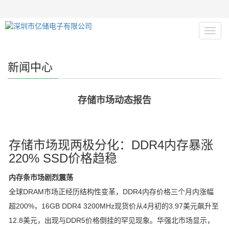
Toggl
navig
新闻中心
存储市场动态报告
存储市场现两极分化：DDR4内存暴涨
220% SSD价格趋稳
内存条市场剧烈震荡
全球DRAM市场正经历结构性变革，DDR4内存价格三个月内涨幅
超200%，16GB DDR4 3200MHz现货价从4月初的3.97美元飙升至
12.8美元，出现与DDR5价格倒挂的罕见现象。华强北市场显示，