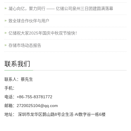
凝心向亿，聚力同行 —— 亿储公司泉州三日团建圆满落幕
致全球合作伙伴与用户
亿储祝大家2025年国庆中秋双节愉快！
存储市场动态报告
联系我们
联系人：蔡先生
手机：
电话：+86-755-83781772
邮箱：2720025104@qq.com
地址： 深圳市龙华区鹊山路8号企生活·AI数字谷一栋6楼