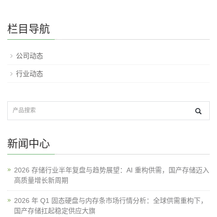
栏目导航
公司动态
行业动态
新闻中心
2026 存储行业半年复盘与趋势展望：AI 重构供需，国产存储迈入
高质量增长新周期
2026 年 Q1 固态硬盘与内存条市场行情分析：全球供需重构下，
国产存储扛起稳定供应大旗