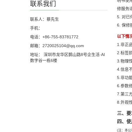
明书使
联系我们
修服务
5. 对
联系人：蔡先生
6. 
手机：
以下情
电话：+86-755-83781772
1.非
邮箱：2720025104@qq.com
2.标
地址： 深圳市龙华区鹊山路8号企生活·AI
数字谷一栋6楼
3.物
4.信
5.非
6.参数
7.第
8.外
三、要
四、使
(注：本