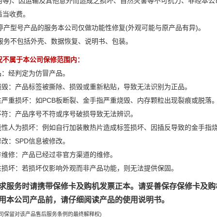
用等)、因运输及其他意外而造成之损坏、自然灾害等不可抗力、非经本公
适当收费。
已停产型号产品的服务本公司仅做功能性修复(外观可能与原产品有异)。
保修服务不包括外壳、数据恢复、说明书、包装。
况不属于本公司保修范围内：
正品：经判定为仿冒产品。
签损毁：产品标签被撕除、损毁或重新粘贴，导致无法识别为正品。
理性严重损坏：如PCB板断裂、金手指严重烧毁、内存颗粒出现裂痕或脱落
息不符：产品序号不符或序号破损导致无法辨识。
功能性人为损坏：例如自行加装散热片造成标签损坏、因插反导致的金手指
修改：SPD信息被修改。
三方维修：产品已经过非官方渠道的维修。
观性损坏：若损坏仅影响外观而非产品功能，则无法提供保固。
求服务时请携带保修卡及购机发票正本。请妥善保存保修卡及购
用本公司产品前，请仔细阅读产品的使用说明书。
公司保留对该产品售后服务条例的最终解释权)