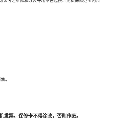
司认可之维修和改装等均不在包换、免费保修范围内;维
。
烧焦。
机发票。保修卡不得涂改，否则作废。