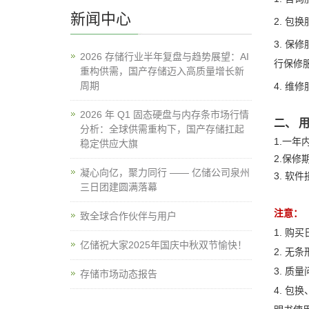
新闻中心
2. 
3. 
2026 存储行业半年复盘与趋势展望：AI
行保修
重构供需，国产存储迈入高质量增长新
周期
4. 
2026 年 Q1 固态硬盘与内存条市场行情
二、 
分析：全球供需重构下，国产存储扛起
1.一
稳定供应大旗
2.保
凝心向亿，聚力同行 —— 亿储公司泉州
3. 
三日团建圆满落幕
注意：
致全球合作伙伴与用户
1. 购
亿储祝大家2025年国庆中秋双节愉快！
2. 
3. 
存储市场动态报告
4. 